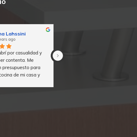
io
na Lahssini
Antonio Olmo
ears ago
2 years ago
brí por casualidad y 
He contratado los servicios de 
er contenta. Me 
Vitavelia para la limpieza 
un presupuesto para 
recurrente de un piso y la 
 cocina de mi casa y 
verdad es que estoy muy 
n con mis 
contento, son muy 
vas. Un 10/10.
profesionales, cumplen con los 
plazos y se adaptan a mis 
necesidades. Muy 
recomendables.