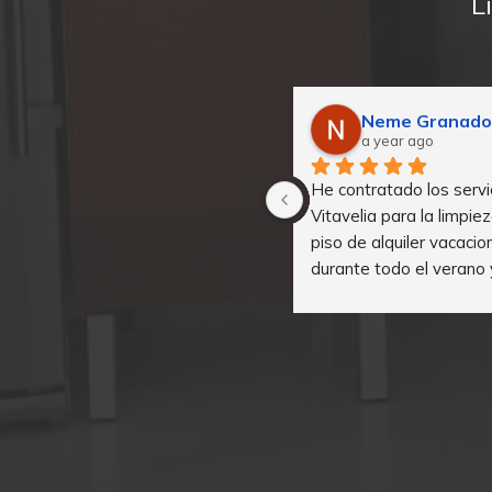
L
Jesus Capel
Neme Granado
a year ago
a year ago
Profesionales y atentos a 
He contratado los servic
cualquier duda o aclaración 
Vitavelia para la limpiez
necesaria. Contento con el 
piso de alquiler vacacion
trabajo realizado
durante todo el verano y
recomiendo 100%. Siem
resuelto todos los prob
manera rápida y han reci
los clientes de manera 
Ismael ha estado siemp
disponible para todo.
Muchas gracias y nos 
volveremos a ver el pró