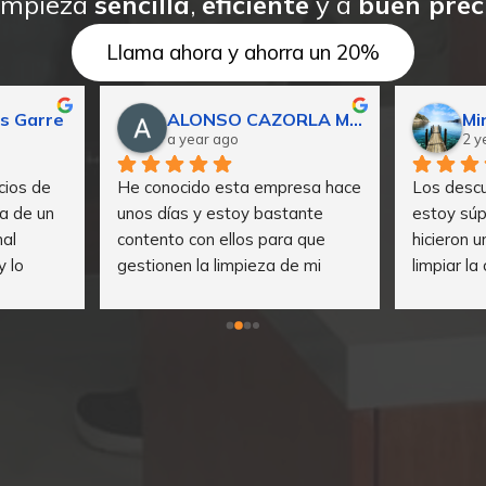
impieza
sencilla
,
eficiente
y a
buen prec
Llama ahora y ahorra un 20%
s Garre
ALONSO CAZORLA Martínez
Mi
a year ago
2 y
ios de 
He conocido esta empresa hace 
Los descu
a de un 
unos días y estoy bastante 
estoy súp
al 
contento con ellos para que 
hicieron 
 lo 
gestionen la limpieza de mi 
limpiar la
pre han 
apartamento turistico. Hacen 
cumpliero
lemas de 
todo tal y como le indicas, 
expectati
bido a 
limpieza muy buena y buen 
puntual.
precio.  La recomiendo 100%.
re 
ximo 