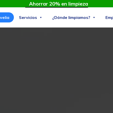
Ahorrar 20% en limpieza
velia
Servicios
¿Dónde limpiamos?
Emp