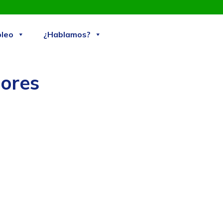
Skip
leo
¿Hablamos?
to
content
dores