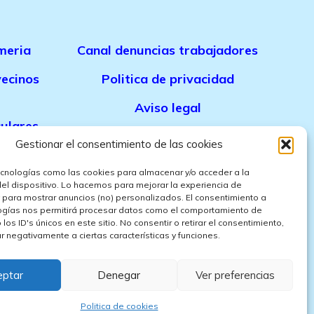
meria
Canal denuncias trabajadores
ecinos
Politica de privacidad
Aviso legal
culares
Politica de cookies
Gestionar el consentimiento de las cookies
Politica de ventas
meria
ecnologías como las cookies para almacenar y/o acceder a la
del dispositivo. Lo hacemos para mejorar la experiencia de
Politica de confidencialidad
 para mostrar anuncios (no) personalizados. El consentimiento a
ia
ogías nos permitirá procesar datos como el comportamiento de
los ID's únicos en este sitio. No consentir o retirar el consentimiento,
 negativamente a ciertas características y funciones.
inas Almeria
,
Limpieza comunidad
eptar
Denegar
Ver preferencias
meri
a competitivos y
limpieza por
Politica de cookies