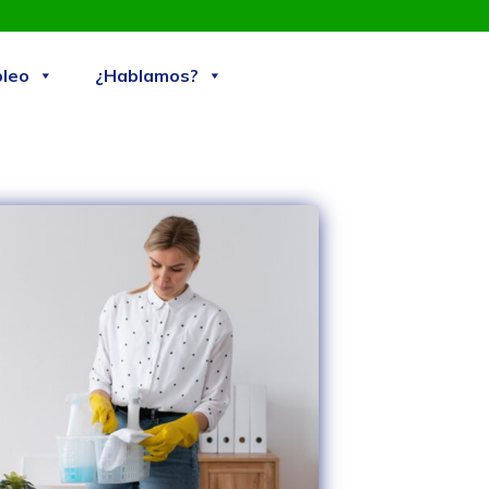
Skip
leo
¿Hablamos?
to
content