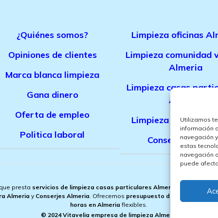
¿Quiénes somos?
Limpieza oficinas Al
Opiniones de clientes
Limpieza comunidad v
Almeria
Marca bla
nca limpieza
Limpieza casas parti
Gana dinero
Almeria
Oferta de empleo
Limpieza de obra Al
Utilizamos t
información 
Politica laboral
navegación y
Conserjes Almer
estas tecnol
navegación o 
puede afectar
 que presta
servicios de limpieza casas particulares Almeria
,
limpieza ofic
Ac
ra Almeria
y
Conserjes Almeria
. Ofrecemos
presupuesto de limpieza en Al
horas en Almeria
flexibles.
© 2024 Vitavelia empresa de limpieza Almeria