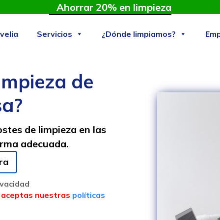
Ahorrar 20% en limpieza
velia
Servicios
¿Dónde limpiamos?
Emp
limpieza de
sa?
stes de limpieza en las
orma adecuada.
ra
ivacidad
n, aceptas nuestras
políticas