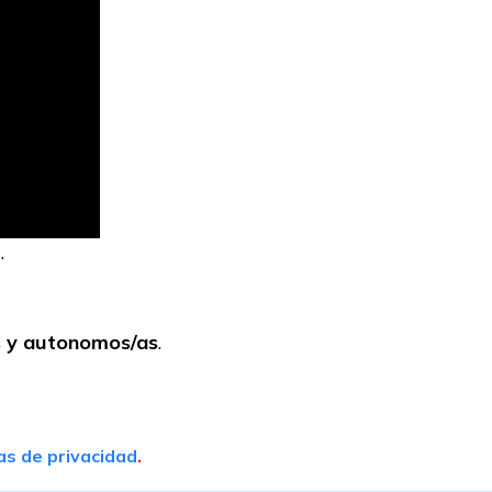
.
s y autonomos/as
.
cas de privacidad
.