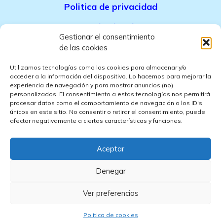
Politica de privacidad
Aviso legal
Gestionar el consentimiento
Politica de cookies
de las cookies
Politica de ventas
Utilizamos tecnologías como las cookies para almacenar y/o
acceder a la información del dispositivo. Lo hacemos para mejorar la
experiencia de navegación y para mostrar anuncios (no)
Politica de confidencialidad
personalizados. El consentimiento a estas tecnologías nos permitirá
procesar datos como el comportamiento de navegación o los ID's
únicos en este sitio. No consentir o retirar el consentimiento, puede
afectar negativamente a ciertas características y funciones.
Empresa de limpieza en Almeria
, que presta
servicios de limpieza
casas particulares Almeria
,
limpieza oficinas Almeria
,
Limpieza
comunidad vecinos Almeria
,
Limpieza de obra Almeria
y
Conserjes
Aceptar
Almeria
. Ofrecemos
presupuesto de limpieza en Almeri
a competitivos
y
limpieza por horas en Almeria
flexibles.
© 2024 Vitavelia empresa de limpieza Almeria
Denegar
Ver preferencias
Politica de cookies