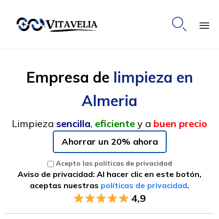

Ski
to
Empresa de
limpieza en
co
Almeria
Limpieza
sencilla
,
eficiente
y a
buen precio
Ahorrar un 20% ahora
Acepto las políticas de privacidad
Aviso de privacidad: Al hacer clic en este botón,
aceptas nuestras
políticas de privacidad
.
4,9