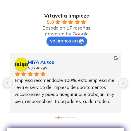
Vitavelia limpieza
5.0
Basado en 17 reseñas.
powered by
G
o
o
g
l
e
valóranos en
MIYA Autos
a year ago
Empresa recomendable 100%, esta empresa me 
lleva el servicio de limpieza de apartamentos 
vacacionales y puedo asegurar que trabajan muy 
bien, responsables, trabajadores, cuidan todo al 
detalle y te informan de posibles incidencias que 
puede haber a la salida de los clientes. Muy 
contento de poder trabajar con esta empresa.