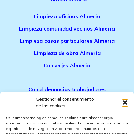
Limpieza oficinas Almeria
Limpieza comunidad vecinos Almeria
Limpieza casas particulares Almeria
Limpieza de obra Almeria
Conserjes Almeria
Canal denuncias trabajadores
Gestionar el consentimiento
Politica de privacidad
de las cookies
Aviso legal
Utilizamos tecnologías como las cookies para almacenar y/o
acceder a la información del dispositivo. Lo hacemos para mejorar la
Politica de cookies
experiencia de navegación y para mostrar anuncios (no)
personalizados. El consentimiento a estas tecnologías nos permitirá