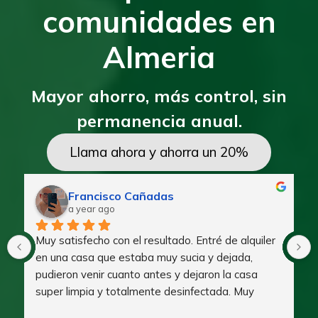
comunidades en
Almeria
Mayor ahorro, más control, sin
permanencia anual.
Llama ahora y ahorra un 20%
MIYA Autos
a year ago
Empresa recomendable 100%, esta empresa me 
lleva el servicio de limpieza de apartamentos 
vacacionales y puedo asegurar que trabajan muy 
bien, responsables, trabajadores, cuidan todo al 
detalle y te informan de posibles incidencias que 