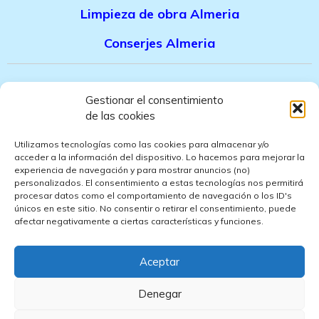
Limpieza de obra Almeria
Conserjes Almeria
Canal denuncias trabajadores
Gestionar el consentimiento
de las cookies
Politica de privacidad
Utilizamos tecnologías como las cookies para almacenar y/o
Aviso legal
acceder a la información del dispositivo. Lo hacemos para mejorar la
experiencia de navegación y para mostrar anuncios (no)
personalizados. El consentimiento a estas tecnologías nos permitirá
Politica de cookies
procesar datos como el comportamiento de navegación o los ID's
únicos en este sitio. No consentir o retirar el consentimiento, puede
Politica de ventas
afectar negativamente a ciertas características y funciones.
Politica de confidencialidad
Aceptar
Denegar
Empresa de limpieza en Almeria
, que presta
servicios de limpieza
casas particulares Almeria
,
limpieza oficinas Almeria
,
Limpieza