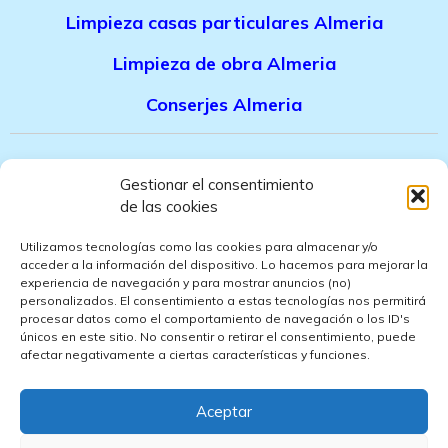
Limpieza casas particulares Almeria
Limpieza de obra Almeria
Conserjes Almeria
Canal denuncias trabajadores
Gestionar el consentimiento
de las cookies
Politica de privacidad
Utilizamos tecnologías como las cookies para almacenar y/o
Aviso legal
acceder a la información del dispositivo. Lo hacemos para mejorar la
experiencia de navegación y para mostrar anuncios (no)
personalizados. El consentimiento a estas tecnologías nos permitirá
Politica de cookies
procesar datos como el comportamiento de navegación o los ID's
únicos en este sitio. No consentir o retirar el consentimiento, puede
Politica de ventas
afectar negativamente a ciertas características y funciones.
Politica de confidencialidad
Aceptar