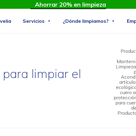
Ahorrar 20% en limpieza
velia
Servicios
¿Dónde limpiamos?
Emp
Product
Mantenim
Limpieza
para limpiar el
p
Acondi
artícul
ecológico
cuero a
protección
para cuer
de
Producto