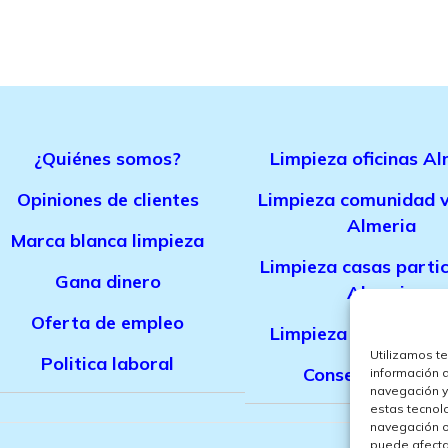
¿Quiénes somos?
Limpieza oficinas Al
Opiniones de clientes
Limpieza comunidad v
Almeria
Marca bla
nca limpieza
Limpieza casas parti
Gana dinero
Almeria
Oferta de empleo
Limpieza de obra Al
Utilizamos t
Politica laboral
Conserjes Almer
información 
navegación y
estas tecnol
navegación o 
puede afectar