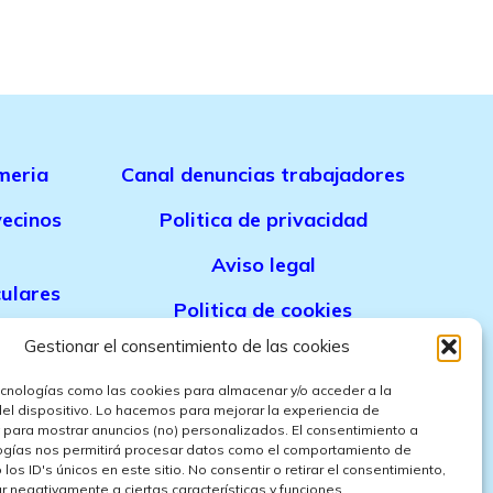
meria
Canal denuncias trabajadores
ecinos
Politica de privacidad
Aviso legal
culares
Politica de cookies
Gestionar el consentimiento de las cookies
Politica de ventas
meria
ecnologías como las cookies para almacenar y/o acceder a la
Politica de confidencialidad
ia
del dispositivo. Lo hacemos para mejorar la experiencia de
 para mostrar anuncios (no) personalizados. El consentimiento a
ogías nos permitirá procesar datos como el comportamiento de
los ID's únicos en este sitio. No consentir o retirar el consentimiento,
 negativamente a ciertas características y funciones.