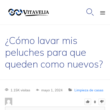

Ski
to
¿Cómo lavar mis
co
peluches para que
queden como nuevos?
1.15K visitas
mayo 1, 2024
Limpieza de casas
0