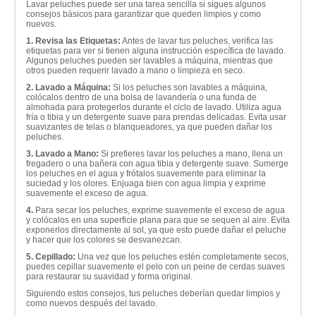
Lavar peluches puede ser una tarea sencilla si sigues algunos
consejos básicos para garantizar que queden limpios y como
nuevos.
1. Revisa las Etiquetas:
Antes de lavar tus peluches, verifica las
etiquetas para ver si tienen alguna instrucción específica de lavado.
Algunos peluches pueden ser lavables a máquina, mientras que
otros pueden requerir lavado a mano o limpieza en seco.
2. Lavado a Máquina:
Si los peluches son lavables a máquina,
colócalos dentro de una bolsa de lavandería o una funda de
almohada para protegerlos durante el ciclo de lavado. Utiliza agua
fría o tibia y un detergente suave para prendas delicadas. Evita usar
suavizantes de telas o blanqueadores, ya que pueden dañar los
peluches.
3. Lavado a Mano:
Si prefieres lavar los peluches a mano, llena un
fregadero o una bañera con agua tibia y detergente suave. Sumerge
los peluches en el agua y frótalos suavemente para eliminar la
suciedad y los olores. Enjuaga bien con agua limpia y exprime
suavemente el exceso de agua.
4.
Para secar los peluches, exprime suavemente el exceso de agua
y colócalos en una superficie plana para que se sequen al aire. Evita
exponerlos directamente al sol, ya que esto puede dañar el peluche
y hacer que los colores se desvanezcan.
5. Cepillado:
Una vez que los peluches estén completamente secos,
puedes cepillar suavemente el pelo con un peine de cerdas suaves
para restaurar su suavidad y forma original.
Siguiendo estos consejos, tus peluches deberían quedar limpios y
como nuevos después del lavado.