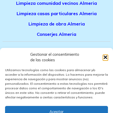
Limpieza comunidad vecinos Almeria
Limpieza casas particulares Almeria
Limpieza de obra Almeria
Conserjes Almeria
Canal denuncias trabajadores
Gestionar el consentimiento
de las cookies
Politica de privacidad
Utilizamos tecnologías como las cookies para almacenar y/o
Aviso legal
acceder a la información del dispositivo. Lo hacemos para mejorar la
experiencia de navegación y para mostrar anuncios (no)
personalizados. El consentimiento a estas tecnologías nos permitirá
Politica de cookies
procesar datos como el comportamiento de navegación o los ID's
únicos en este sitio. No consentir o retirar el consentimiento, puede
Politica de ventas
afectar negativamente a ciertas características y funciones.
Politica de confidencialidad
Aceptar