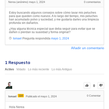
Nerea (anónimo)
mayo 1, 2024
0
comentarios
Estoy buscando algunos consejos sobre cómo lavar mis peluches
para que queden como nuevos. A lo largo del tiempo, mis peluches
han acumulado polvo y suciedad, y me gustaría darles una limpieza
profunda sin dañarlos.
¿Hay alguna técnica especial que deba seguir para evitar que se
dañen o pierdan su suavidad y forma original?
Ismael
Pregunta respondida
mayo 1, 2024
Añadir un comentario
1
Respuesta
Activo
Votado
Lo más reciente
Lo más Antiguo
0
110
0
Comentar
Ismael
Publicado el mayo 1, 2024
Hola Nerea