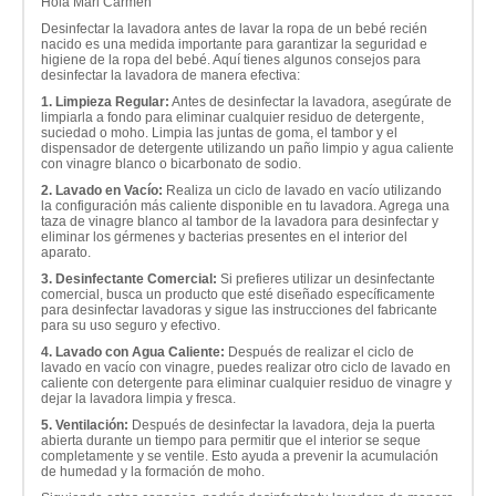
Hola Mari Carmen
Desinfectar la lavadora antes de lavar la ropa de un bebé recién
nacido es una medida importante para garantizar la seguridad e
higiene de la ropa del bebé. Aquí tienes algunos consejos para
desinfectar la lavadora de manera efectiva:
1. Limpieza Regular:
Antes de desinfectar la lavadora, asegúrate de
limpiarla a fondo para eliminar cualquier residuo de detergente,
suciedad o moho. Limpia las juntas de goma, el tambor y el
dispensador de detergente utilizando un paño limpio y agua caliente
con vinagre blanco o bicarbonato de sodio.
2. Lavado en Vacío:
Realiza un ciclo de lavado en vacío utilizando
la configuración más caliente disponible en tu lavadora. Agrega una
taza de vinagre blanco al tambor de la lavadora para desinfectar y
eliminar los gérmenes y bacterias presentes en el interior del
aparato.
3. Desinfectante Comercial:
Si prefieres utilizar un desinfectante
comercial, busca un producto que esté diseñado específicamente
para desinfectar lavadoras y sigue las instrucciones del fabricante
para su uso seguro y efectivo.
4. Lavado con Agua Caliente:
Después de realizar el ciclo de
lavado en vacío con vinagre, puedes realizar otro ciclo de lavado en
caliente con detergente para eliminar cualquier residuo de vinagre y
dejar la lavadora limpia y fresca.
5. Ventilación:
Después de desinfectar la lavadora, deja la puerta
abierta durante un tiempo para permitir que el interior se seque
completamente y se ventile. Esto ayuda a prevenir la acumulación
de humedad y la formación de moho.