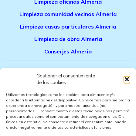
Limpieza oficinas Almeria
Limpieza comunidad vecinos Almeria
Limpieza casas particulares Almeria
Limpieza de obra Almeria
Conserjes Almeria
Canal denuncias trabajadores
Gestionar el consentimiento
de las cookies
Politica de privacidad
Utilizamos tecnologías como las cookies para almacenar y/o
Aviso legal
acceder a la información del dispositivo. Lo hacemos para mejorar la
experiencia de navegación y para mostrar anuncios (no)
personalizados. El consentimiento a estas tecnologías nos permitirá
Politica de cookies
procesar datos como el comportamiento de navegación o los ID's
únicos en este sitio. No consentir o retirar el consentimiento, puede
Politica de ventas
afectar negativamente a ciertas características y funciones.