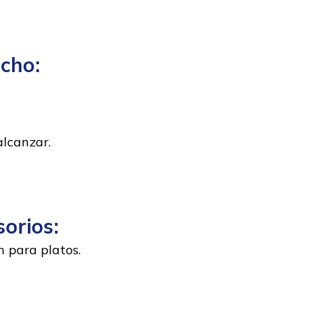
echo:
alcanzar.
sorios:
 para platos.