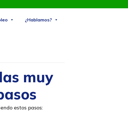
Skip
leo
¿Hablamos?
to
content
das muy
 pasos
iendo estos pasos: