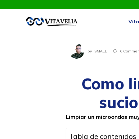
Vita
by
ISMAEL
0
Commen

Como l
sucio
Limpiar un microondas muy
Tabla de contenidos 