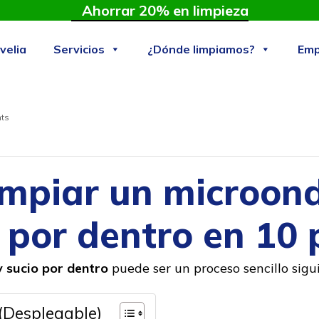
Ahorrar 20% en limpieza
velia
Servicios
¿Dónde limpiamos?
Emp
ts
impiar un microon
 por dentro en 10
 sucio por dentro
puede ser un proceso sencillo sigu
(Desplegable)