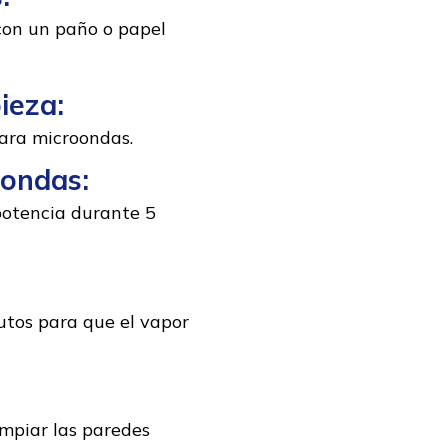
 con un paño o papel
ieza:
ara microondas.
oondas:
 potencia durante 5
utos para que el vapor
mpiar las paredes