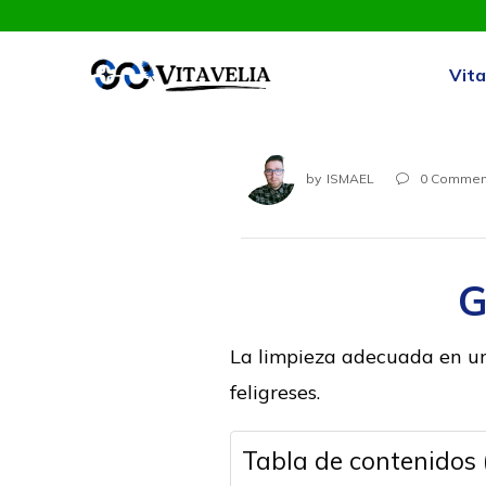
Vita
by
ISMAEL
0
Commen

G
La limpieza adecuada en un
feligreses.
Tabla de contenidos 