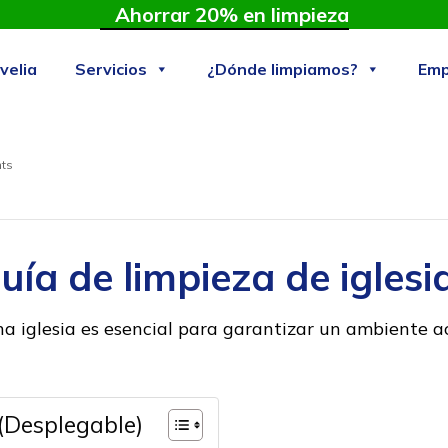
Ahorrar 20% en limpieza
velia
Servicios
¿Dónde limpiamos?
Emp
ts
uía de limpieza de iglesi
a iglesia es esencial para garantizar un ambiente a
(Desplegable)