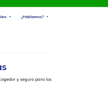
Skip
leo
¿Hablamos?
to
content
as
cogedor y seguro para los