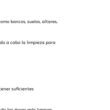
como bancos, suelos, altares,
ndo a cabo la limpieza para
ener suficientes
sde las áreas más limpias