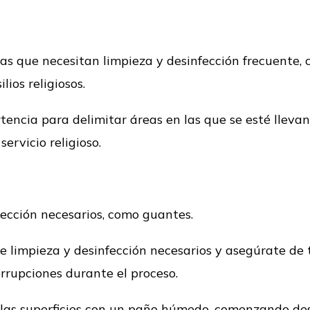
icas que necesitan limpieza y desinfección frecuente, 
ios religiosos.
rtencia para delimitar áreas en las que se esté lleva
servicio religioso.
ección necesarios, como guantes.
e limpieza y desinfección necesarios y asegúrate de t
errupciones durante el proceso.
 las superficies con un paño húmedo, comenzando de