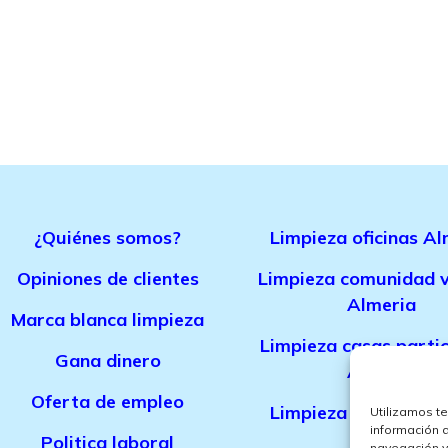
¿Quiénes somos?
Limpieza oficinas Al
Opiniones de clientes
Limpieza comunidad v
Almeria
Marca bla
nca limpieza
Limpieza casas parti
Gana dinero
Almeria
Oferta de empleo
Limpieza de obra Al
Utilizamos t
información 
Politica laboral
navegación y