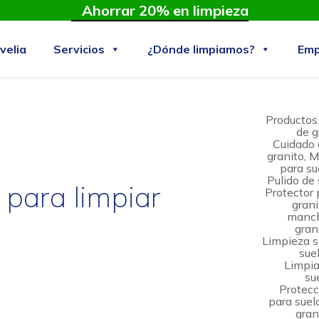
Ahorrar 20% en limpieza
velia
Servicios
¿Dónde limpiamos?
Emp
Productos 
de g
Cuidado 
granito, 
para su
Pulido de 
 para limpiar
Protector 
grani
mancha
gran
Limpieza s
suel
Limpia
su
Protecc
para suel
gran