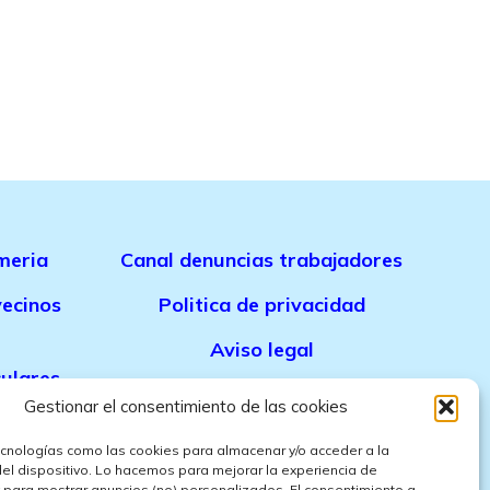
meria
Canal denuncias trabajadores
ecinos
Politica de privacidad
Aviso legal
culares
Politica de cookies
Gestionar el consentimiento de las cookies
Politica de ventas
meria
ecnologías como las cookies para almacenar y/o acceder a la
del dispositivo. Lo hacemos para mejorar la experiencia de
Politica de confidencialidad
 para mostrar anuncios (no) personalizados. El consentimiento a