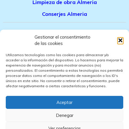
Limpieza de obra Almeria
Conserjes Almeria
Canal denuncias trabajadores
Gestionar el consentimiento
de las cookies
Politica de privacidad
Utilizamos tecnologías como las cookies para almacenar y/o
Aviso legal
acceder a la información del dispositivo. Lo hacemos para mejorar la
experiencia de navegación y para mostrar anuncios (no)
personalizados. El consentimiento a estas tecnologías nos permitirá
Politica de cookies
procesar datos como el comportamiento de navegación o los ID's
únicos en este sitio. No consentir o retirar el consentimiento, puede
Politica de ventas
afectar negativamente a ciertas características y funciones.
Politica de confidencialidad
Aceptar
Denegar
Empresa de limpieza en Almeria
, que presta
servicios de limpieza
casas particulares Almeria
,
limpieza oficinas Almeria
,
Limpieza
comunidad vecinos Almeria
,
Limpieza de obra Almeria
y
Conserjes
Ver preferencias