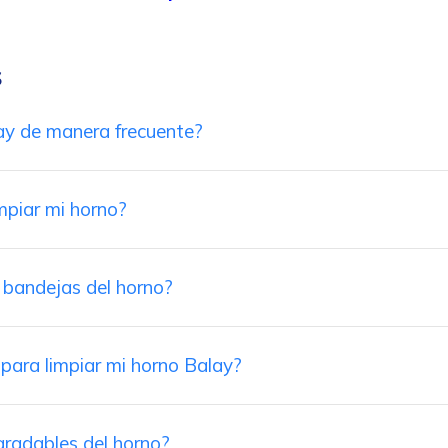
s
ay de manera frecuente?
mpiar mi horno?
y bandejas del horno?
para limpiar mi horno Balay?
gradables del horno?