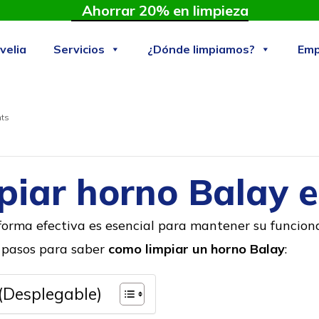
Ahorrar 20% en limpieza
velia
Servicios
¿Dónde limpiamos?
Emp
ts
piar horno Balay e
forma efectiva es esencial para mantener su funcion
8 pasos para saber
como limpiar un horno Balay
:
(Desplegable)