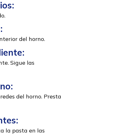
ios:
do.
:
nterior del horno.
iente:
te. Sigue las
no:
redes del horno. Presta
ntes:
a la pasta en las