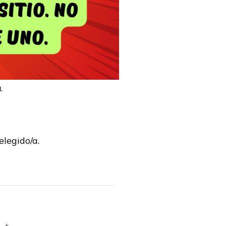
a
.
elegido/a.