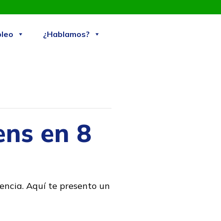
Skip
leo
¿Hablamos?
to
content
ens en 8
encia. Aquí te presento un