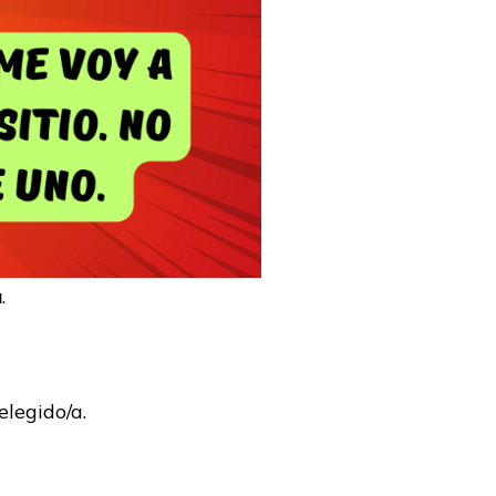
a
.
elegido/a.