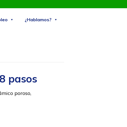
Skip
leo
¿Hablamos?
to
content
 8 pasos
ámico poroso,