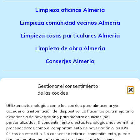
Limpieza oficinas Almeria
Limpieza comunidad vecinos Almeria
Limpieza casas particulares Almeria
Limpieza de obra Almeria
Conserjes Almeria
Canal denuncias trabajadores
Gestionar el consentimiento
de las cookies
Politica de privacidad
Utilizamos tecnologías como las cookies para almacenar y/o
Aviso legal
acceder a la información del dispositivo. Lo hacemos para mejorar la
experiencia de navegación y para mostrar anuncios (no)
personalizados. El consentimiento a estas tecnologías nos permitirá
Politica de cookies
procesar datos como el comportamiento de navegación o los ID's
únicos en este sitio. No consentir o retirar el consentimiento, puede
Politica de ventas
afectar negativamente a ciertas características y funciones.