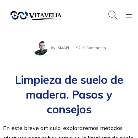

Ski
to
co
by
ISMAEL
0
Comments

Limpieza de suelo de
madera. Pasos y
consejos
En este breve articulo, exploraremos métodos